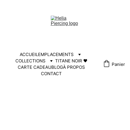
HELIA30
ACCUEIL
EMPLACEMENTS
COLLECTIONS
TITANE NOIR 🖤
Panier
CARTE CADEAU
BLOG
À PROPOS
CONTACT
PIERCING ARCADE 
EN TITANE